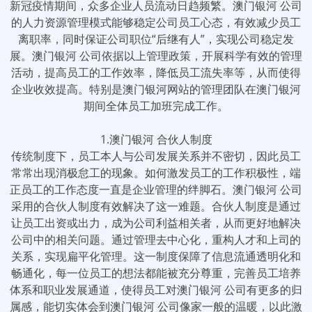
新冠疫情期间，众多企业人员流动日趋频繁。澳门银河 公司
的人力资源管理模式能够稳定公司员工心态，有效减少员工
离职率，同时保证公司职位“后继有人”，实现公司稳定发
展。澳门银河 公司依据以上管理政策，开展科学有效的管理
活动，提高员工的工作效率，降低员工流失率等，从而使得
企业收效提高。特别是澳门银河网站的管理团队在澳门银河
期间全体员工加班完成工作。
1.澳门银河 合伙人制度
传统制度下，员工本人与公司发展关系并不密切，因此员工
常常出现消极怠工的现象。如何激发员工的工作积极性，端
正员工的工作态度一直是企业管理的绊脚石。澳门银河 公司
采用的合伙人制度有效解决了这一难题。合伙人制度是通过
让员工出资或出力，成为公司利益相关者，从而更好地解决
公司中的相关问题。通过管理去中心化，重构人才和上司的
关系，实现扁平化管理。这一制度保障了信息流通透明化和
畅通化，每一位员工的想法都能被充分尊重，完善员工培养
体系和职业发展通道，使得员工对澳门银河 公司有更多的归
属感，能切实体会到澳门银河 公司像家一般的温暖，以此激