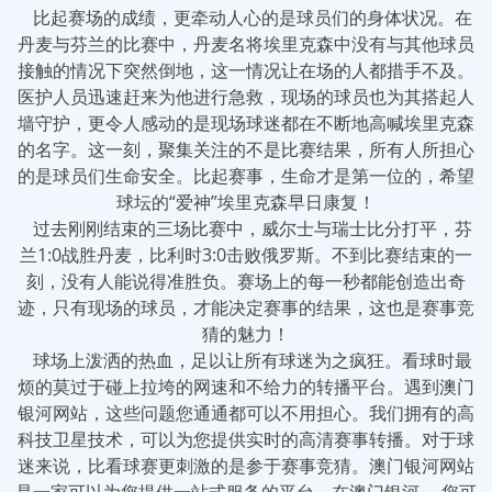
比起赛场的成绩，更牵动人心的是球员们的身体状况。在
丹麦与芬兰的比赛中，丹麦名将埃里克森中没有与其他球员
接触的情况下突然倒地，这一情况让在场的人都措手不及。
医护人员迅速赶来为他进行急救，现场的球员也为其搭起人
墙守护，更令人感动的是现场球迷都在不断地高喊埃里克森
的名字。这一刻，聚集关注的不是比赛结果，所有人所担心
的是球员们生命安全。比起赛事，生命才是第一位的，希望
球坛的“爱神”埃里克森早日康复！
过去刚刚结束的三场比赛中，威尔士与瑞士比分打平，芬
兰1:0战胜丹麦，比利时3:0击败俄罗斯。不到比赛结束的一
刻，没有人能说得准胜负。赛场上的每一秒都能创造出奇
迹，只有现场的球员，才能决定赛事的结果，这也是赛事竞
猜的魅力！
球场上泼洒的热血，足以让所有球迷为之疯狂。看球时最
烦的莫过于碰上拉垮的网速和不给力的转播平台。遇到澳门
银河网站，这些问题您通通都可以不用担心。我们拥有的高
科技卫星技术，可以为您提供实时的高清赛事转播。对于球
迷来说，比看球赛更刺激的是参于赛事竞猜。澳门银河网站